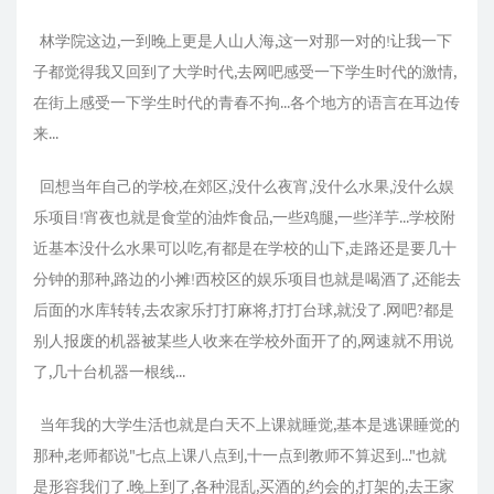
林学院这边,一到晚上更是人山人海,这一对那一对的!让我一下
子都觉得我又回到了大学时代,去网吧感受一下学生时代的激情,
在街上感受一下学生时代的青春不拘...各个地方的语言在耳边传
来...
回想当年自己的学校,在郊区,没什么夜宵,没什么水果,没什么娱
乐项目!宵夜也就是食堂的油炸食品,一些鸡腿,一些洋芋...学校附
近基本没什么水果可以吃,有都是在学校的山下,走路还是要几十
分钟的那种,路边的小摊!西校区的娱乐项目也就是喝酒了,还能去
后面的水库转转,去农家乐打打麻将,打打台球,就没了.网吧?都是
别人报废的机器被某些人收来在学校外面开了的,网速就不用说
了,几十台机器一根线...
当年我的大学生活也就是白天不上课就睡觉,基本是逃课睡觉的
那种,老师都说"七点上课八点到,十一点到教师不算迟到..."也就
是形容我们了.晚上到了,各种混乱,买酒的,约会的,打架的,去王家