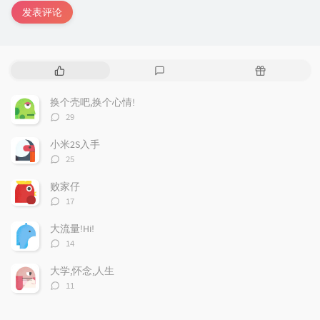
发表评论
热
最
随
门
新
机
文
评
文
换个壳吧,换个心情!
章
论
章
评
29
论
数：
小米2S入手
评
25
论
数：
败家仔
评
17
论
数：
大流量!Hi!
评
14
论
数：
大学,怀念,人生
评
11
论
数：