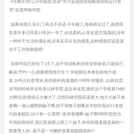
9号离开河口,10号报道,培训"水污染连续自动检测系统运行管
理",在昆明林学院.
如果说很久没出门,有点不合适.今年丽江,海南都去过了,虽然现
在差不多已经是13年的一半了,但说真的,心里还是空荡荡的,没有
一种对于生活的满足感,没有实实在在的感觉,这种感觉应该是源
自于工作和家庭吧!
在林学院已经住了3天了,由于培训机构没有安排食宿,只能自己
解决,节约一点,就随便找地方住了.学校附近本来住的地方就
多,10号正好是周末,房间都开的满满的!!!呵呵!你懂得...以前在昆
读书的时候并没有来过林学院,这次来这里,感觉这个学校真TM的
大啊!以前觉得云大够大了,没想到林学院应该更大,地方大妹子就
多啊~~漫山遍野的妹子啊,由于我每天都要从学校外面步行道他
们的老校区,估计有一公里吧~波涛汹涌啊~妹子啊!呵呵!想想当
年我的西校区,我们班就那么两三个妹子,有些班级直接是庙的!一
群寡男人的...真不是一句嫉妒羡慕就能描述的!!!