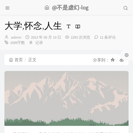
@不是虚幻-log
大学,怀念,人生
博
发
admin
2013 年 05 月 13 日
2293 次浏览
11 条评论
主：
布
分
1599字数
记录
时
类：
间：
首页
正文
分享到：