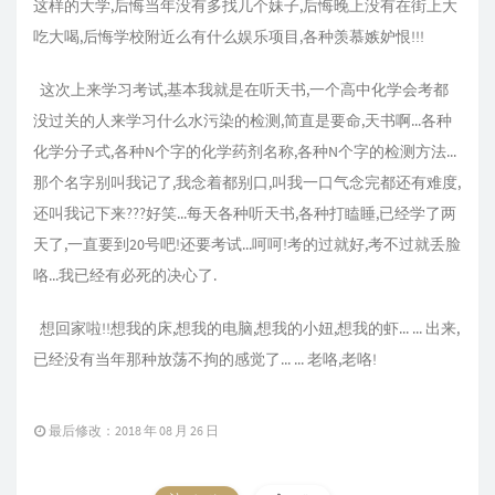
这样的大学,后悔当年没有多找几个妹子,后悔晚上没有在街上大
吃大喝,后悔学校附近么有什么娱乐项目,各种羡慕嫉妒恨!!!
这次上来学习考试,基本我就是在听天书,一个高中化学会考都
没过关的人来学习什么水污染的检测,简直是要命,天书啊...各种
化学分子式,各种N个字的化学药剂名称,各种N个字的检测方法...
那个名字别叫我记了,我念着都别口,叫我一口气念完都还有难度,
还叫我记下来???好笑...每天各种听天书,各种打瞌睡,已经学了两
天了,一直要到20号吧!还要考试...呵呵!考的过就好,考不过就丢脸
咯...我已经有必死的决心了.
想回家啦!!想我的床,想我的电脑,想我的小妞,想我的虾... ... 出来,
已经没有当年那种放荡不拘的感觉了... ... 老咯,老咯!
最后修改：2018 年 08 月 26 日