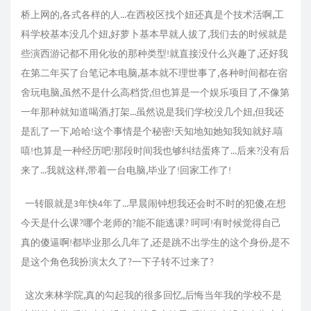
桥上网的,各式各样的人...在西校区找个妞还真是个技术活啊,工
科学校基本没几个妞,好萝卜基本早就人拔了,我们去的时候就是
些演西游记都不用化妆的那种类型!就直接没什么兴趣了,还好我
在第二年买了台笔记本电脑,基本就不理世事了,各种时间都在宿
舍玩电脑,虽然不是什么高档货,但也算是一个娱乐项目了,不像第
一年那种就知道喝酒,打架...虽然说是我们学校没几个妞,但我还
是乱了一下,哈哈!这个事情是个秘密!天知地知她知我知就好.嘻
嘻!也算是一种经历吧!那段时间我也够纠结蛋疼了...后来?没有后
来了...我就这样,带着一台电脑,毕业了!回家工作了!
一转眼就是3年快4年了...早晨闹钟想我还会时不时的犯傻,在想
今天是什么课?哪个老师的?能不能逃课? 呵呵!有时候觉得自己
真的傻逼啊!都毕业那么几年了,还是跳不出学生的这个身份,是不
是这个角色我扮演太久了?一下子转不过来了?
这次来林学院,真的勾起我的很多回忆,后悔当年我的学校不是