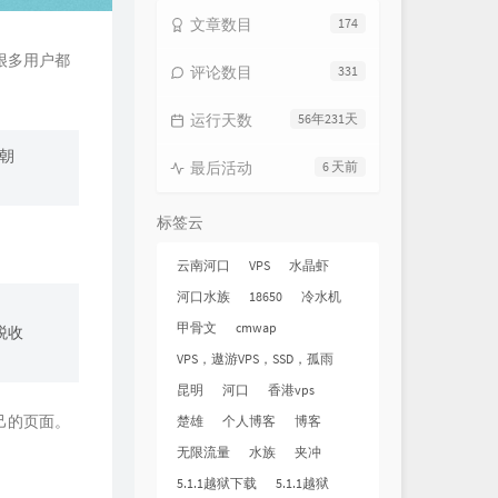
文章数目
174
很多用户都
评论数目
331
运行天数
56年231天
朝
最后活动
6 天前
标签云
云南河口
VPS
水晶虾
河口水族
18650
冷水机
甲骨文
cmwap
税收
VPS，遨游VPS，SSD，孤雨
昆明
河口
香港vps
己的页面。
楚雄
个人博客
博客
无限流量
水族
夹冲
5.1.1越狱下载
5.1.1越狱