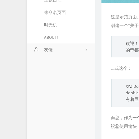
主题日记
未命名页面
66
这是示范页面
时光机
99
创建一个“关
ABOUT!
欢迎！
友链
的帝都
... 或这个：
XYZ 
doo
有着巨
而您，作为一个 
祝您使用愉快