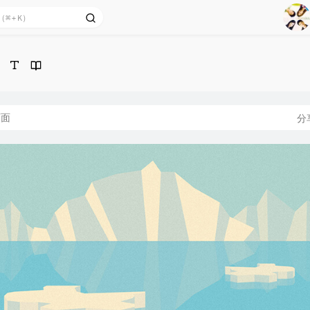
1
2
Ag
3
4
5
页面
分
6
7
8
9