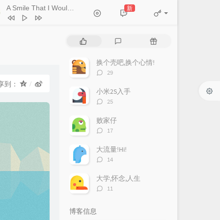
A Smile That I Would Never See Again
新
- Kitti Kuremanee
Ticket (Day Trip)
Chookiat Sakveerakul / August Band
A Smile That I Would Never See
热
最
随
ain
Kitti Kuremanee
Playground
Kitti Kuremanee
门
新
机
文
评
文
换个壳吧,换个心情!
Old Chinese Song
Kitti Kuremanee
章
论
章
评
29
淤青
刘昊霖
论
享到：
数：
小米2S入手
我可以坐你旁边吗
厘小白
评
25
For You To Be Here
Tom Rosenthal
论
数：
败家仔
情人知己
叶蒨文
评
17
论
当初就不该学php
黄灰红
数：
大流量!Hi!
评
14
论
数：
大学,怀念,人生
评
11
论
数：
博客信息