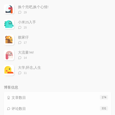
门
新
机
文
评
文
换个壳吧,换个心情!
章
论
章
评
29
论
数：
小米2S入手
评
25
论
数：
败家仔
评
17
论
数：
大流量!Hi!
评
14
论
数：
大学,怀念,人生
评
11
论
数：
博客信息
文章数目
174
评论数目
331