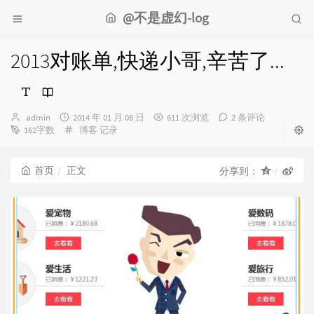
@不是虚幻-log
2013对账单,快递小哥,辛苦了...
博
发
admin
2014 年 01 月 08 日
611 次浏览
2 条评论
主：
布
分
162字数
博客
记录
时
类：
间：
首页
正文
分享到：