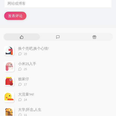
发表评论
热
最
随
门
新
机
文
评
文
换个壳吧,换个心情!
章
论
章
评
29
论
数：
小米2S入手
评
25
论
数：
败家仔
评
17
论
数：
大流量!Hi!
评
14
论
数：
大学,怀念,人生
评
11