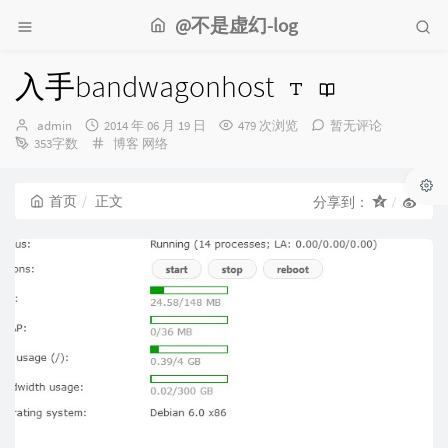
@不是虚幻-log
入手bandwagonhost
博
发
admin
2014 年 06 月 19 日
479 次浏览
暂无评论
主：
布
分
353字数
博客
网络
时
类：
间：
首页
正文
分享到：