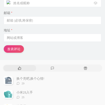
🎲
邮箱
*
地址
*
发表评论
热
最
随
门
新
机
文
评
文
换个壳吧,换个心情!
章
论
章
评
29
论
数：
小米2S入手
评
25
论
数：