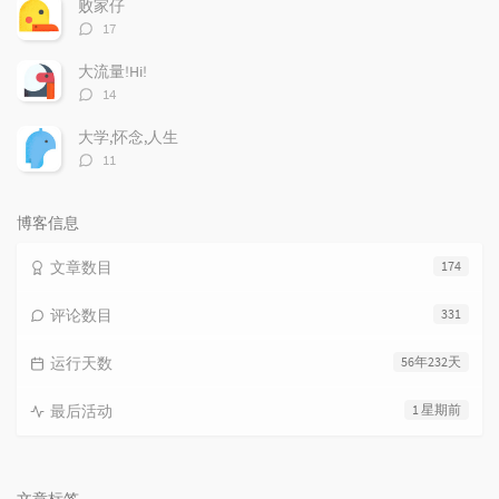
败家仔
评
17
论
数：
大流量!Hi!
评
14
论
数：
大学,怀念,人生
评
11
论
数：
博客信息
文章数目
174
评论数目
331
运行天数
56年232天
最后活动
1 星期前