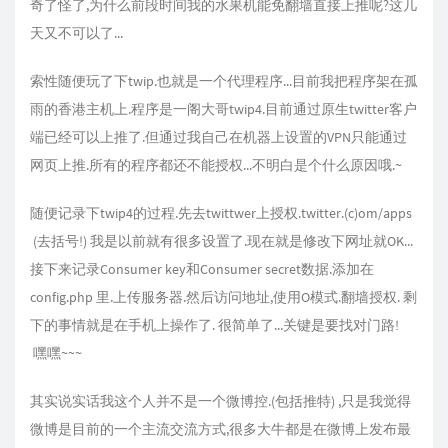
奇了怪了,为什么前段时间我的水果机能免翻墙直接上推呢?这几
天又不可以了...
索性随便玩了下twip.也就是一个代理程序...目前我把程序架在孤
雨的香港主机上.程序是一阁大哥twip4.目前通过原生twitter客户
端已经可以上推了.但通过我自己在机器上设置的VPN只能通过
网页上推.所有的程序都还不能授权...不明白是个什么原因哦.~
随便记录下twip4的过程.先去twittwer上授权.twitter.(c)om/apps
(去括号!) 我是以前就有很多设置了.现在就是修改下网址就OK...
接下来记录Consumer key和Consumer secret数据.添加在
config.php 里.上传服务器.然后访问地址,使用O模式.翻墙授权. 剩
下的事情就是在手机上操作了. 很简单了...关键是要找对门路!
嘿嘿~~~
其实说实话我这个人并不是一个微博控.(包括推特) ,只是我觉得
微博是目前的一个主流交流方式,很多大牛都是在微博上发布最