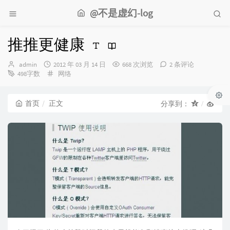
@不是虚幻-log
推推更健康
博
发
admin
2012 年 03 月 14 日
668 次浏览
2 条评论
主：
布
分
498字数
网络
时
类：
间：
首页
正文
分享到：