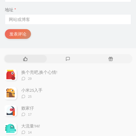
地址
*
发表评论
热
最
随
门
新
机
文
评
文
换个壳吧,换个心情!
章
论
章
评
29
论
数：
小米2S入手
评
25
论
数：
败家仔
评
17
论
数：
大流量!Hi!
评
14