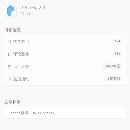
论
数：
大学,怀念,人生
评
11
论
数：
博客信息
文章数目
174
评论数目
331
运行天数
56年232天
最后活动
1 星期前
文章标签
iphone 翻墙
twip4 iphone4