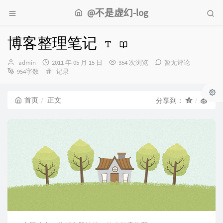
@不是虚幻-log
博客整理笔记
博
发
admin
2011 年 05 月 15 日
354 次浏览
暂无评论
主：
布
分
954字数
记录
时
类：
间：
首页
正文
分享到：