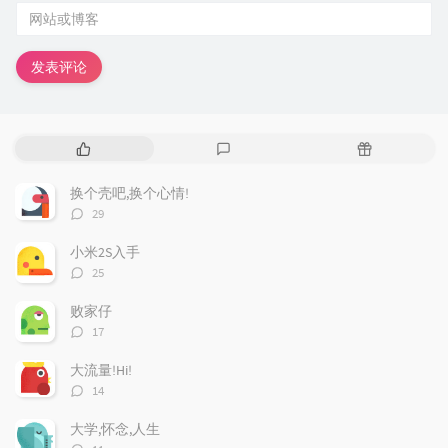
发表评论
热
最
随
门
新
机
文
评
文
换个壳吧,换个心情!
章
论
章
评
29
论
数：
小米2S入手
评
25
论
数：
败家仔
评
17
论
数：
大流量!Hi!
评
14
论
数：
大学,怀念,人生
评