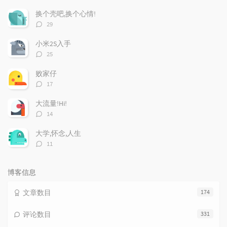
门
新
机
文
评
文
换个壳吧,换个心情!
章
论
章
评
29
论
数：
小米2S入手
评
25
论
数：
败家仔
评
17
论
数：
大流量!Hi!
评
14
论
数：
大学,怀念,人生
评
11
论
数：
博客信息
文章数目
174
评论数目
331