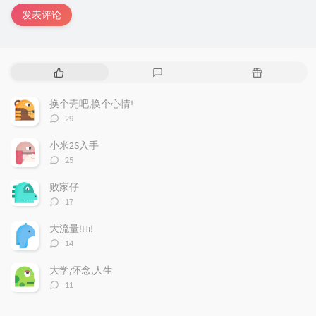
发表评论
热
最
随
门
新
机
文
评
文
换个壳吧,换个心情!
章
论
章
评
29
论
数：
小米2S入手
评
25
论
数：
败家仔
评
17
论
数：
大流量!Hi!
评
14
论
数：
大学,怀念,人生
评
11
论
数：