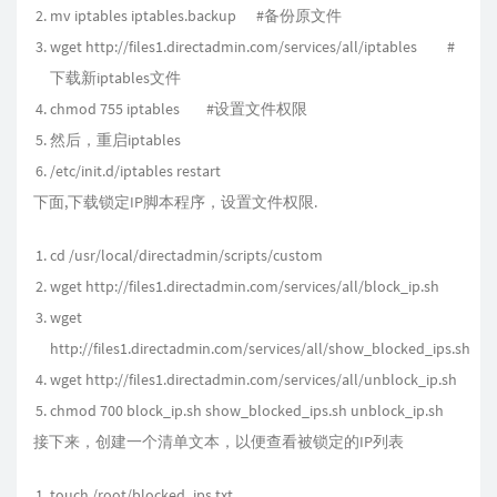
mv iptables iptables.backup #备份原文件
wget http://files1.directadmin.com/services/all/iptables #
下载新iptables文件
chmod 755 iptables #设置文件权限
然后，重启iptables
/etc/init.d/iptables restart
下面,下载锁定IP脚本程序，设置文件权限.
cd /usr/local/directadmin/scripts/custom
wget http://files1.directadmin.com/services/all/block_ip.sh
wget
http://files1.directadmin.com/services/all/show_blocked_ips.sh
wget http://files1.directadmin.com/services/all/unblock_ip.sh
chmod 700 block_ip.sh show_blocked_ips.sh unblock_ip.sh
接下来，创建一个清单文本，以便查看被锁定的IP列表
touch /root/blocked_ips.txt