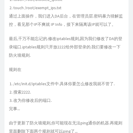
touch /root/exempt_ips.txt
通过上面操作，我们进入DA后台，在管理员层.密码暴力猜解监
控，看见那个IP不爽就 IP Info，接下来隔离该IP就可以了。
最后,千万不能忘记的.修改iptables规则,因为我们修改了DA的登
录端口.iptables规则只开放2222给外部登录的.我们要修改一下
防火墙规则.
规则在
/etc/init.d/iptables文件中.具体你要怎么修改我就不管了.
搜索2222.
改为你修改后的端口.
完事...
由于更新了防火墙规则,你可能现在无法ping通你的机器.再规则
里面删除下面两个规则就可以ping了...