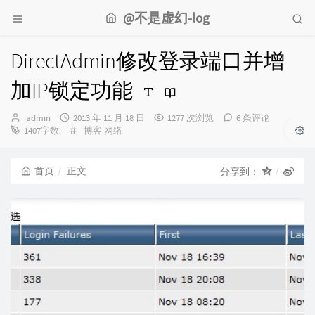
@不是虚幻-log
DirectAdmin修改登录端口并增
加IP锁定功能
博
发
admin
2013 年 11 月 18 日
1277 次浏览
6 条评论
主：
布
分
1407字数
博客
网络
时
类：
间：
首页
正文
分享到：