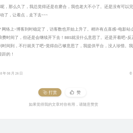
么说呢，那么久了，我总觉得还是在磨合，我也老大不小了。还是没有可以
动了，让着点，走下去~~~
？网络上~博客到时稳定了，访客数也开始上升了。稍许有点喜感~电影站
浪费时间了，但还是会继续开下去！BBS就没什么意思了。还是开着吧~反
到时间到，不行就关了吧~觉得自己够意思了，我提供平台，没人珍惜。我
差距的！
©
年 08 月 26 日
打赏
赞
如果觉得我的文章对你有用，请随意赞赏