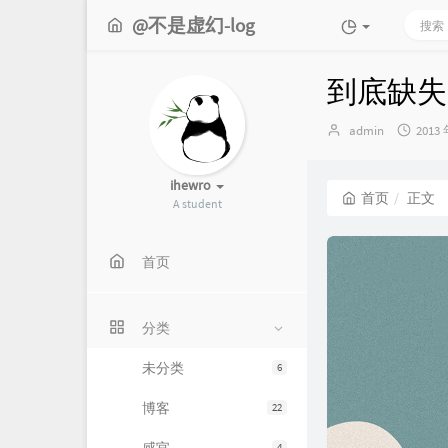
@不是虚幻-log
到底缺失
博
发
admin
2013 
主：
布
时
间：
ihewro
首页
正文
A student
首页
分类
未分类
6
博客
22
4