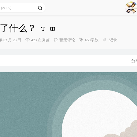
1
2
了什么？
Ag
3
4
分
年 03 月 23 日
423 次浏览
暂无评论
658字数
记录
类：
5
6
分
7
8
9