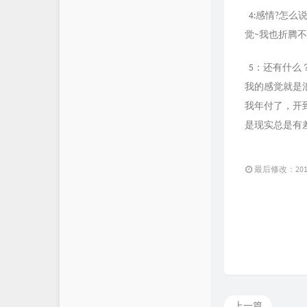
4:感情?怎
觉~我也折腾不
5：还有什么
我的感觉就是
我年付了，开
是现实总是有
最后修改：2018 
上一篇