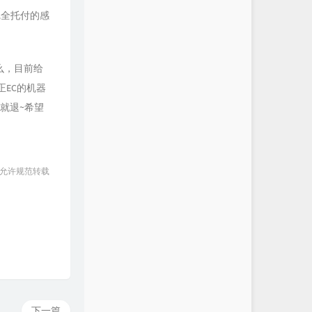
完全托付的感
么，目前给
正EC的机器
就退~希望
 允许规范转载
下一篇