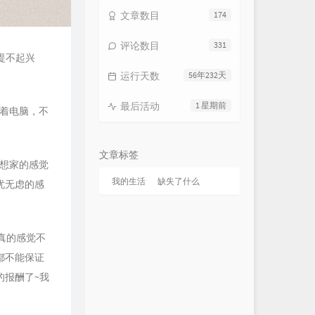
文章数目
174
评论数目
331
提不起兴
运行天数
56年232天
最后活动
1 星期前
着电脑，不
文章标签
想家的感觉
我的生活
缺失了什么
忧无虑的感
真的感觉不
都不能保证
的报酬了~我