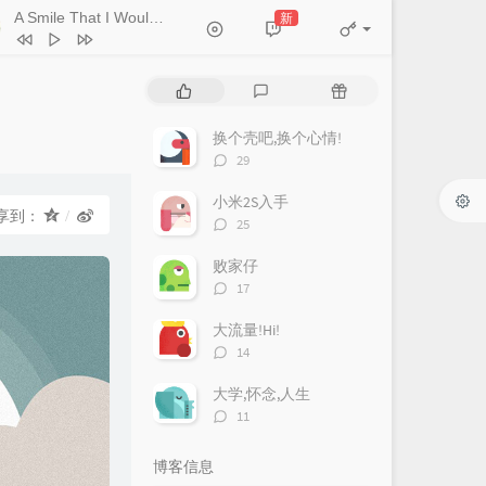
A Smile That I Would Never See Again
新
- Kitti Kuremanee
Ticket (Day Trip)
Chookiat Sakveerakul / August Band
A Smile That I Would Never See
热
最
随
ain
Kitti Kuremanee
Playground
Kitti Kuremanee
门
新
机
文
评
文
换个壳吧,换个心情!
Old Chinese Song
Kitti Kuremanee
章
论
章
评
29
淤青
刘昊霖
论
数：
小米2S入手
我可以坐你旁边吗
厘小白
享到：
评
25
For You To Be Here
Tom Rosenthal
论
数：
败家仔
情人知己
叶蒨文
评
17
论
当初就不该学php
黄灰红
数：
大流量!Hi!
评
14
论
数：
大学,怀念,人生
评
11
论
数：
博客信息