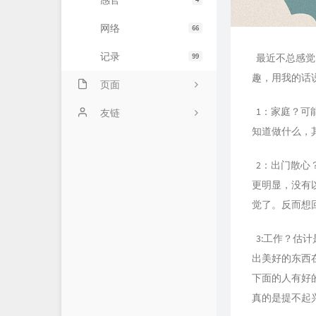
感官
网络
66
记录
99
最近不总感觉
趣，用我的话
页面
1：家庭？可
示例页面
友链
知道做什么，其
主题日记
2：出门散心
未命名页面
更明显，没有
时光机
觉了。反而想
ABOUT!
3:工作？估
出美好的东西
下面的人有好
真的是提不起兴趣