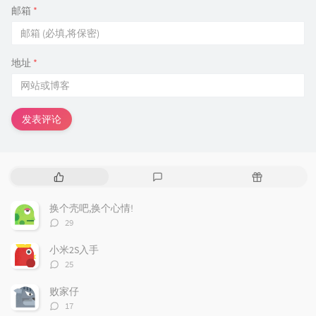
邮箱
*
地址
*
发表评论
热
最
随
门
新
机
文
评
文
换个壳吧,换个心情!
章
论
章
评
29
论
数：
小米2S入手
评
25
论
数：
败家仔
评
17