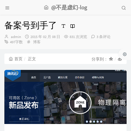
@不是虚幻-log
备案号到手了
博
发
admin
2015 年 02 月 08 日
831 次浏览
3 条评论
主：
布
分
497字数
博客
时
类：
间：
首页
正文
分享到：