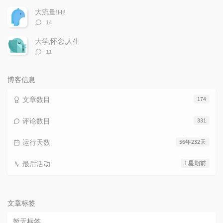
论
数：
大流量!Hi!
评
14
论
数：
大学,怀念,人生
评
11
论
数：
博客信息
文章数目
174
评论数目
331
运行天数
56年232天
最后活动
1 星期前
文章标签
暂无标签