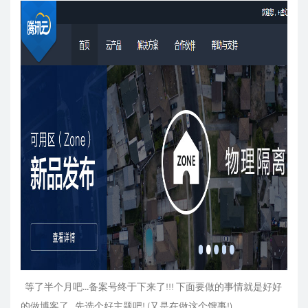
等了半个月吧...备案号终于下来了!!! 下面要做的事情就是好好
的做博客了...先选个好主题吧! (又是在做这个馊事!)