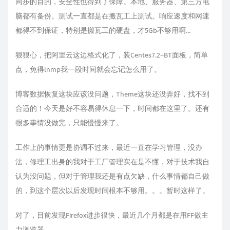
同步的目的，安全性也得到了保障。本地、服务器、第三方电
脑都有备份。测试一直都是在搬瓦工上测试。响应速度和网速
都得不到保证，特别是搬瓦工的硬盘，才5Gb不够用啊...
狠狠心，把阿里云这边格式化了，装Centes7.2+BT面板，简单
点，免得lnmp我一段时间就会忘记怎么用了。
博客数据恢复这块应该没问题，Theme这块还没弄好，找不到
合适的！今天是好不容易得休息一下，时间都在这里了。还有
很多事情没做完，只能慢慢来了。
工作上的事情更是协调不过来，最近一直在学习管理，没办
法，修理工出身的我对于工厂管理实在是不懂，对于技术我自
认为没问题，但对于管理我还是有点欠缺，什么事情都自己做
的，到这个层次以后发现时间根本不够用。。。暂时这样了。
对了，目前发现Firefox进步很快，最近几个月都是在用FF做主
力浏览器。