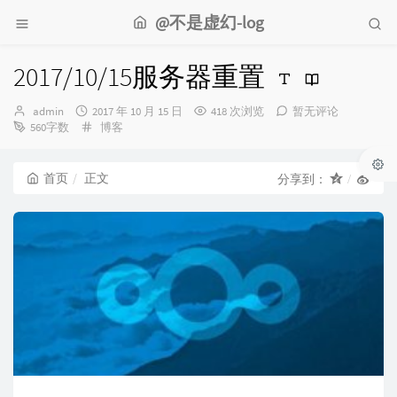
@不是虚幻-log
2017/10/15服务器重置
博
发
admin
2017 年 10 月 15 日
418 次浏览
暂无评论
主：
布
分
560字数
博客
时
类：
间：
首页
正文
分享到：