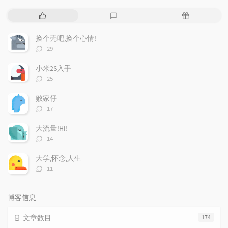
热
最
随
门
新
机
文
评
文
换个壳吧,换个心情!
章
论
章
评
29
论
数：
小米2S入手
评
25
论
数：
败家仔
评
17
论
数：
大流量!Hi!
评
14
论
数：
大学,怀念,人生
评
11
论
数：
博客信息
文章数目
174