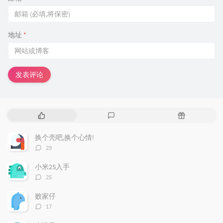
地址
*
发表评论
热
最
随
门
新
机
文
评
文
换个壳吧,换个心情!
章
论
章
评
29
论
数：
小米2S入手
评
25
论
数：
败家仔
评
17
论
数：