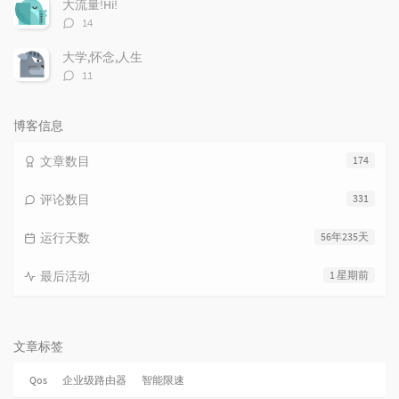
大流量!Hi!
评
14
论
数：
大学,怀念,人生
评
11
论
数：
博客信息
文章数目
174
评论数目
331
运行天数
56年235天
最后活动
1 星期前
文章标签
Qos
企业级路由器
智能限速