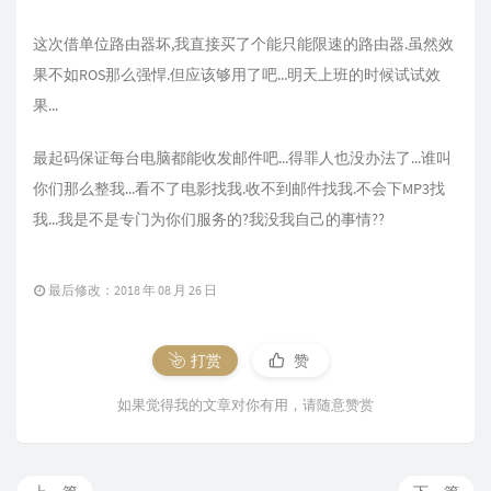
这次借单位路由器坏,我直接买了个能只能限速的路由器.虽然效
果不如ROS那么强悍.但应该够用了吧...明天上班的时候试试效
果...
最起码保证每台电脑都能收发邮件吧...得罪人也没办法了...谁叫
你们那么整我...看不了电影找我.收不到邮件找我.不会下MP3找
我...我是不是专门为你们服务的?我没我自己的事情??
最后修改：2018 年 08 月 26 日
打赏
赞
如果觉得我的文章对你有用，请随意赞赏