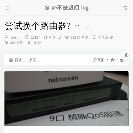
@不是虚幻-log
尝试换个路由器?
博
发
admin
2012 年 01 月 04 日
392 次浏览
暂无评论
主：
布
分
385字数
记录
时
类：
间：
首页
正文
分享到：