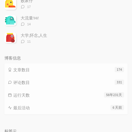
败家仔
评
17
论
数：
大流量!Hi!
评
14
论
数：
大学,怀念,人生
评
11
论
数：
博客信息
文章数目
174
评论数目
331
运行天数
56年231天
最后活动
6 天前
标签云