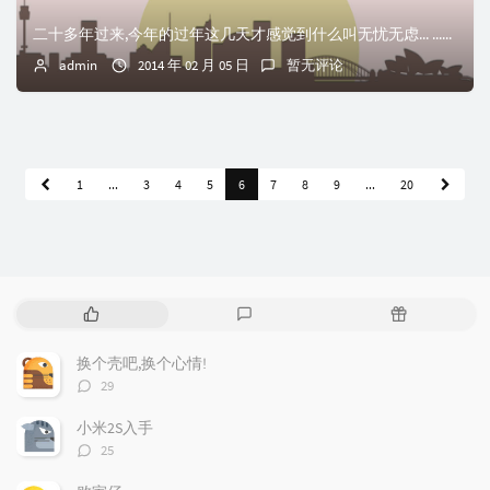
二十多年过来,今年的过年这几天才感觉到什么叫无忧无虑... ...读书的时候,无忧无虑的日子过惯了.现在觉得那时候真是什么事情都不用想,什么事情都是船到桥...
admin
2014 年 02 月 05 日
暂无评论
1
...
3
4
5
6
7
8
9
...
20
热
最
随
门
新
机
文
评
文
换个壳吧,换个心情!
章
论
章
评
29
论
数：
小米2S入手
评
25
论
数：