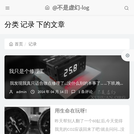
@不是虚幻-log
分类 记录 下的文章
首页
记录
我只是个修理工
我发现我真只适合做点修理了...没什么别的本事了... ...下班,晚饭... 别人提了一个电子秤给我...叫我帮看看,拿到家里,开箱,发现烧...
admin
2014 年 04 月 14 日
1 条评论
用生命在玩呀!
昨天帮别人翻了一个60缸后,今天觉得
我充的CO2应该回来了吧!就去问问...没