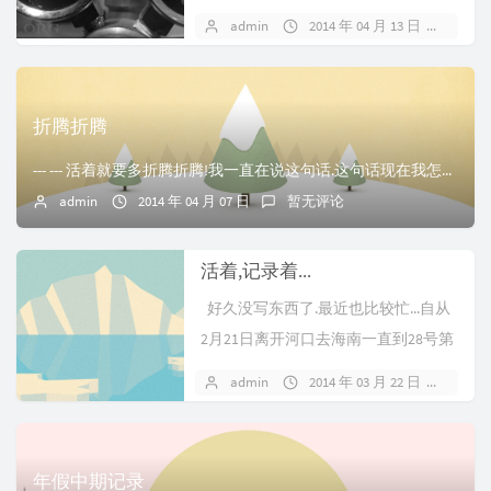
想到不问不要紧啊,一问吓死...
admin
2014 年 04 月 13 日
暂无
折腾折腾
--- --- 活着就要多折腾折腾!我一直在说这句话.这句话现在我怎么越看越觉得哪里不对了?本来自己的时间就不是很多,早出晚归,厂里基本没什么上网的时间....
admin
2014 年 04 月 07 日
暂无评论
活着,记录着...
好久没写东西了.最近也比较忙...自从
2月21日离开河口去海南一直到28号第
一趟回来,休息了几天,4...
admin
2014 年 03 月 22 日
暂无
年假中期记录