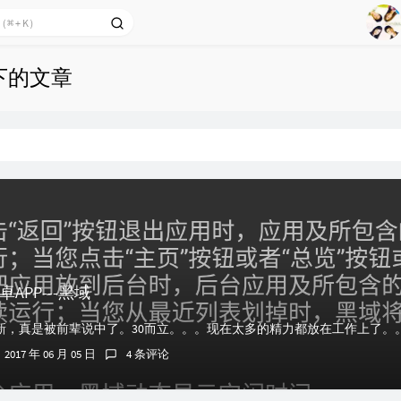
1
2
 下的文章
Ag
3
4
5
6
7
8
9
APP---黑域
2017 年 06 月 05 日
4 条评论