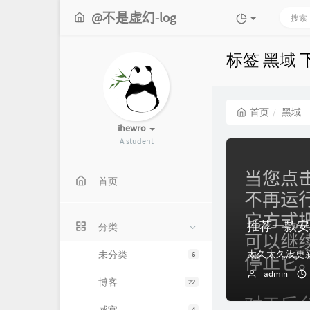
@不是虚幻-log
标签 黑域
首页
黑域
ihewro
A student
首页
推荐一款安卓
分类
未分类
6
admin
博客
22
4