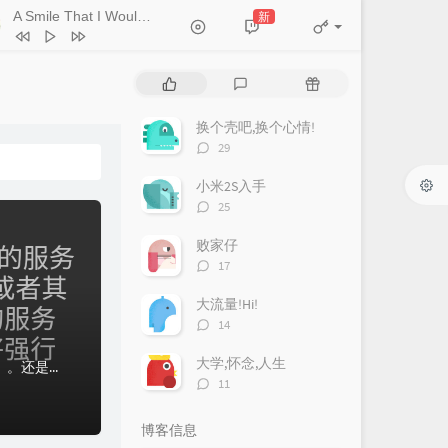
A Smile That I Would Never See Again
新
- Kitti Kuremanee
Ticket (Day Trip)
Chookiat Sakveerakul / August Band
A Smile That I Would Never See
热
最
随
ain
Kitti Kuremanee
Playground
Kitti Kuremanee
门
新
机
文
评
文
换个壳吧,换个心情!
Old Chinese Song
Kitti Kuremanee
章
论
章
评
29
淤青
刘昊霖
论
数：
小米2S入手
我可以坐你旁边吗
厘小白
评
25
For You To Be Here
Tom Rosenthal
论
数：
败家仔
情人知己
叶蒨文
评
17
论
当初就不该学php
黄灰红
数：
大流量!Hi!
评
14
论
数：
大学,怀念,人生
太久太久没更新，真是被前辈说中了。30而立。。。现在太多的精力都放在工作上了。。。还是来除除草吧...用过iphone，后来一直用安卓。发现安卓更合适我，...
评
11
论
数：
博客信息