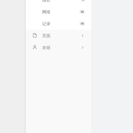
感官
网络
66
记录
99
页面
示例页面
友链
主题日记
未命名页面
时光机
ABOUT!