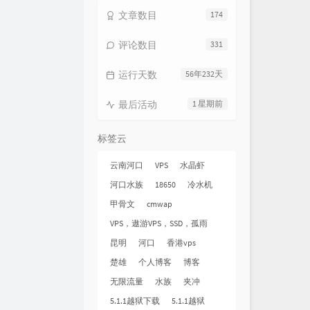
文章数目
174
评论数目
331
运行天数
56年232天
最后活动
1 星期前
标签云
云南河口
VPS
水晶虾
河口水族
18650
冷水机
甲骨文
cmwap
VPS，遨游VPS，SSD，孤雨
昆明
河口
香港vps
楚雄
个人博客
博客
无限流量
水族
夹冲
5.1.1越狱下载
5.1.1越狱