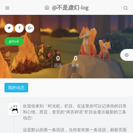
@不是虚幻-log
github
0
0
说说
标签
我的动态
欢迎你来到「时光机」栏目。在这里你可以记录你的日常
和心情。而且，首页的“闲言碎语”栏目会显示最新的三条
动态!
这是默认的第一条说说，当你发布第一条说说，刷新页面