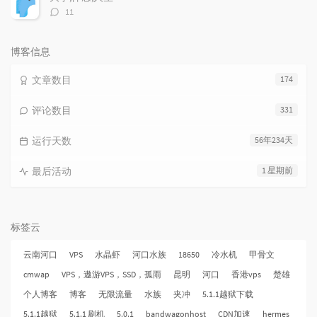
评
11
论
数：
博客信息
文章数目
174
评论数目
331
运行天数
56年234天
最后活动
1 星期前
标签云
云南河口
VPS
水晶虾
河口水族
18650
冷水机
甲骨文
cmwap
VPS，遨游VPS，SSD，孤雨
昆明
河口
香港vps
楚雄
个人博客
博客
无限流量
水族
夹冲
5.1.1越狱下载
5.1.1越狱
5.1.1 刷机
5.0.1
bandwagonhost
CDN加速
hermes