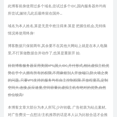
此博客前身使用过多个域名,尝试过多个IDC,国内服务器外均有
所尝试,辗转几此后最终留在国外...
域名为本人姓名,算是无意中抢注得来.算是 把握住机会,无特殊
情况将使用终身!
博客数据只保留两年,其余要不在其他大网站上就是在本人电脑
里,不打算做数据合并动作了,也算是重新开 始.
目前博客服务器采用美国VPS,国人IDC,月付形式,相比虚拟主机优
势在于个人拥有所有的权限,不用麻烦别人开放端口,防火墙之类
的问题, 只要VPS支持的服务均有自主控制权限.开放程度高,定制
空间大.连接,反应速度,空间容量比虚拟主机有绝对的优势,自然
价位较高!
本博客文章大部分为本人所写,少许转载. 广告初衷为站点素材,
对广告费没一点想法!主机推荐的话是本人认为比较合适才会推