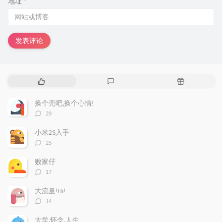
地址
*
发表评论
热
最
随
门
新
机
文
评
文
换个壳吧,换个心情!
章
论
章
评
29
论
数：
小米2S入手
评
25
论
数：
败家仔
评
17
论
数：
大流量!Hi!
评
14
论
数：
大学,怀念,人生