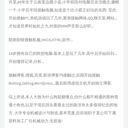
许某,86年生于云南某边疆小县,小学前段对电脑完全没概念,傻帽
一个.小学后半段接触电脑,知道是个比小霸王好玩的东西! 至此
开始接触PC,单机游戏玩了几年,逐渐接触网络,QQ,聊天室,网站...
才知道世界时如此之大,外面的MM声音那么好听...
阴差阳错接触私服,HACK,HTML,软件...
18岁拥有自己的联想电脑.基本上是玩了几年.高中后开始回归...
开始懂得记录,分析...
接触博客,搜狐,百度,新浪博客均接触过,后期开始接触
Boblog,Sablog,Wordpress...最后租用虚拟主机开始独立博客.
综上所述,本人大致为什么狗屁都懂点,但什么都不精通的那种普
通小角色.以至于现在回头看看走过的路没有太多值得纪念的地
方. 大学专业机械设计与制造,基本荒废,目前就职于某公司下属
原料加工厂任机械动力.无前途!