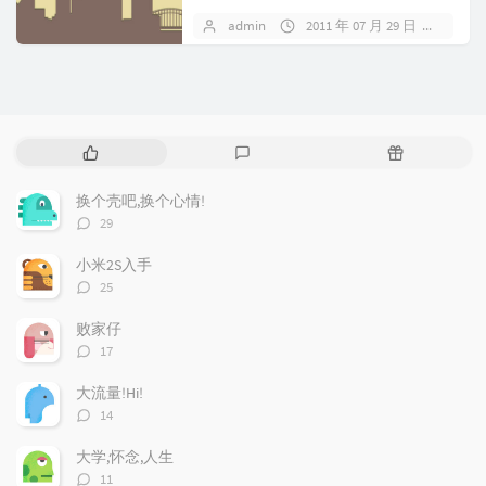
帮王璐,小胡一人买了一...
admin
2011 年 07 月 29 日
暂无
热
最
随
门
新
机
文
评
文
换个壳吧,换个心情!
章
论
章
评
29
论
数：
小米2S入手
评
25
论
数：
败家仔
评
17
论
数：
大流量!Hi!
评
14
论
数：
大学,怀念,人生
评
11