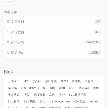
论
数：
博客信息
文章数目
174
评论数目
331
运行天数
56年233天
最后活动
1 星期前
标签云
云南河口
VPS
水晶虾
河口水族
18650
冷水机
甲骨文
cmwap
VPS，遨游VPS，SSD，孤雨
昆明
河口
香港vps
楚雄
个人博客
博客
无限流量
水族
夹冲
5.1.1越狱下载
5.1.1越狱
5.1.1 刷机
5.0.1
bandwagonhost
CDN加速
hermes