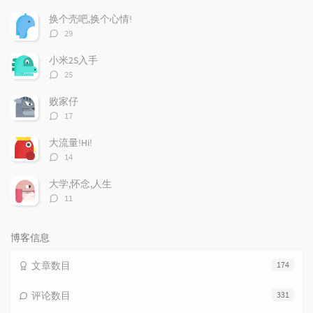
门
新
机
文
评
文
换个壳吧,换个心情!
章
论
章
评
29
论
数：
小米2S入手
评
25
论
数：
败家仔
评
17
论
数：
大流量!Hi!
评
14
论
数：
大学,怀念,人生
评
11
论
数：
博客信息
文章数目
174
评论数目
331