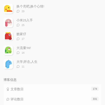
门
新
机
文
评
文
换个壳吧,换个心情!
章
论
章
评
29
论
数：
小米2S入手
评
25
论
数：
败家仔
评
17
论
数：
大流量!Hi!
评
14
论
数：
大学,怀念,人生
评
11
论
数：
博客信息
文章数目
174
评论数目
331