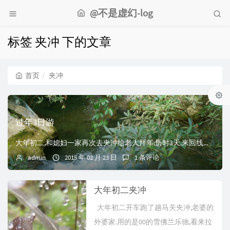
@不是虚幻-log
标签 夹冲 下的文章
首页
夹冲
过年3日游
大年初二,和媳妇一家再次去夹冲给老人拜年.历时3天.来回线路:河口-桥头-木厂-仁和-夹冲-木厂-桥头-冬瓜岭-河口上去之前的记忆还是停留在之前两次去的印...
admin
2015 年 02 月 23 日
1 条评论
大年初二夹冲
大年初二开车跑了趟马关夹冲,老婆的
外婆家.用的是00的雪佛兰乐驰,看来拉