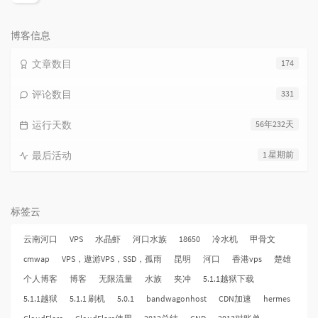
论
数：
博客信息
文章数目
174
评论数目
331
运行天数
56年232天
最后活动
1 星期前
标签云
云南河口
VPS
水晶虾
河口水族
18650
冷水机
甲骨文
cmwap
VPS，遨游VPS，SSD，孤雨
昆明
河口
香港vps
楚雄
个人博客
博客
无限流量
水族
夹冲
5.1.1越狱下载
5.1.1越狱
5.1.1 刷机
5.0.1
bandwagonhost
CDN加速
hermes