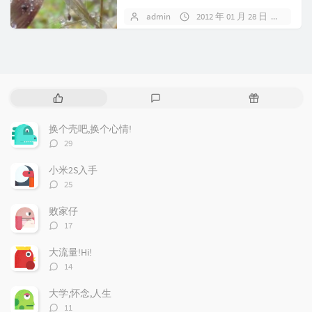
过缸的车还真是动力小~给我跑...
admin
2012 年 01 月 28 日
1 条
热
最
随
门
新
机
文
评
文
换个壳吧,换个心情!
章
论
章
评
29
论
数：
小米2S入手
评
25
论
数：
败家仔
评
17
论
数：
大流量!Hi!
评
14
论
数：
大学,怀念,人生
评
11