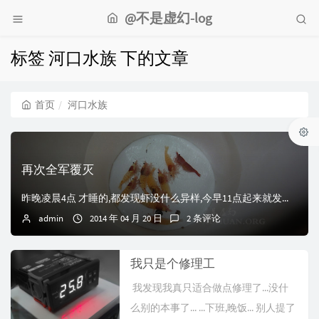
@不是虚幻-log
标签 河口水族 下的文章
首页
河口水族
再次全军覆灭
昨晚凌晨4点 才睡的,都发现虾没什么异样,今早11点起来就发现缸里的水体浑浊,水晶基本全军覆灭... ...本来说这一批已经是最后折腾的一批虾了.但心不甘...
admin
2014 年 04 月 20 日
2 条评论
我只是个修理工
我发现我真只适合做点修理了...没什
么别的本事了... ...下班,晚饭... 别人提了