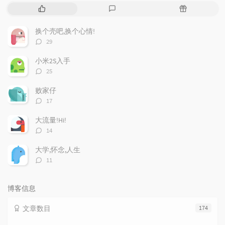
热
最
随
门
新
机
文
评
文
换个壳吧,换个心情!
章
论
章
评
29
论
数：
小米2S入手
评
25
论
数：
败家仔
评
17
论
数：
大流量!Hi!
评
14
论
数：
大学,怀念,人生
评
11
论
数：
博客信息
文章数目
174