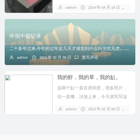
一个...
admin
2014 年 04 月 14 日
1 条
年假中期记录
二十多年过来,今年的过年这几天才感觉到什么叫无忧无虑... ...读书的时候,无忧无虑的日子过惯了.现在觉得那时候真是什么事情都不用想,什么事情都是船到桥...
admin
2014 年 02 月 05 日
暂无评论
我的虾，我的草，我的缸。
这两个缸一直在房间里，很多照片，
但一直懒，没放上来，今天就写写这
个吧！ 记得很...
admin
2013 年 02 月 08 日
2 条