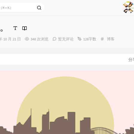
1
2
Ag
3
。
4
5
分
年 10 月 21 日
348 次浏览
暂无评论
128字数
博客
类：
6
7
分
8
9