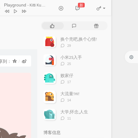
Ticket (Day Trip)
Playground
新
- Kitti Kuremanee
Chookiat Sakveerakul / August Band
A Smile That I Would Never See
ain
Kitti Kuremanee
Playground
Kitti Kuremanee
热
最
随
Old Chinese Song
Kitti Kuremanee
门
新
机
文
评
文
淤青
刘昊霖
换个壳吧,换个心情!
章
论
章
评
29
我可以坐你旁边吗
厘小白
论
数：
小米2S入手
For You To Be Here
Tom Rosenthal
享到：
评
25
情人知己
叶蒨文
论
数：
败家仔
当初就不该学php
黄灰红
评
17
论
数：
大流量!Hi!
评
14
论
数：
大学,怀念,人生
评
11
论
数：
博客信息