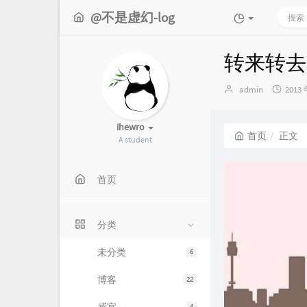
@不是虚幻-log
转来转去
博
发
admin
2013 
主：
布
时
间：
ihewro
首页
正文
A student
首页
分类
未分类
6
博客
22
4