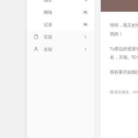
感官
网络
66
记录
99
呵呵，我又把
西的！
页面
Ty那边的更
示例页面
友链
有，天哦。写
主题日记
我有要开始我
未命名页面
时光机
最后修改：2018 
ABOUT!