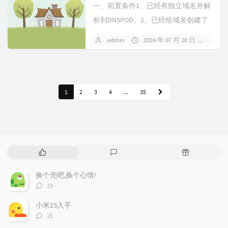
一、前置条件1、已经有独立域名并解
析到DNSPOD。2、已经给域名创建了
秘钥（API Token），成功...
admin
2024 年 07 月 28 日
暂无
1
2
3
4
...
35
热
最
随
门
新
机
文
评
文
换个壳吧,换个心情!
章
论
章
评
29
论
数：
小米2S入手
评
25
论