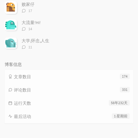
数：
败家仔
评
17
论
数：
大流量!Hi!
评
14
论
数：
大学,怀念,人生
评
11
论
数：
博客信息
文章数目
174
评论数目
331
运行天数
56年232天
最后活动
1 星期前