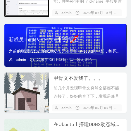
能，并将API中的`nickname`字段更新
为`disp...
admin
2025 年 09 月 10 日
暂无
新成员ThinkPad M710q 折腾笔记
之前的联想P310sff的6100CPU无法硬解4K-10Bit的电影，憋死我了。实在憋不住，直接上了一台联想的I3-8100，DDR38+8，核显UHD...
admin
2025 年 08 月 22 日
暂无评论
甲骨文不爱我了。。。
前几个月发现甲骨文突然全部都不能
连接了，好好的查了下，发现是账号
的问题，我还有好多跳过码都还没用
admin
2025 年 06 月 03 日
1 条
呢。最后...
在Ubuntu上搭建DDNS动态域名解析服务