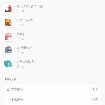
门
新
机
文
评
文
换个壳吧,换个心情!
章
论
章
评
29
论
数：
小米2S入手
评
25
论
数：
败家仔
评
17
论
数：
大流量!Hi!
评
14
论
数：
大学,怀念,人生
评
11
论
数：
博客信息
文章数目
174
评论数目
331