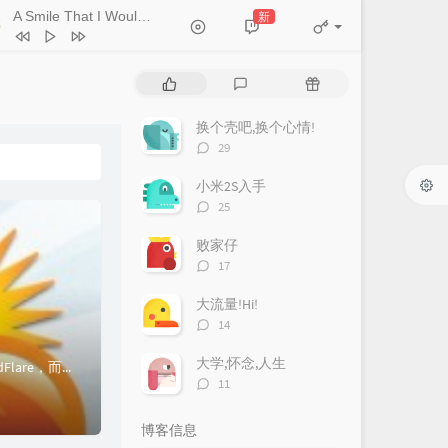
A Smile That I Would Never See Again
新
- Kitti Kuremanee
Ticket (Day Trip)
Chookiat Sakveerakul / August Band
A Smile That I Would Never See
热
最
随
ain
Kitti Kuremanee
Playground
Kitti Kuremanee
门
新
机
文
评
文
换个壳吧,换个心情!
Old Chinese Song
Kitti Kuremanee
章
论
章
评
29
淤青
刘昊霖
论
数：
小米2S入手
我可以坐你旁边吗
厘小白
评
25
For You To Be Here
Tom Rosenthal
论
数：
败家仔
情人知己
叶蒨文
评
17
论
当初就不该学php
黄灰红
数：
大流量!Hi!
评
14
论
数：
大学,怀念,人生
我最近才知道的一项服务.免费的CDN.现在有免费的CDN：国内的Webluker、国外的CloudFlare，而我购买的老鹰主机附带着CloudFlare...
评
11
论
数：
博客信息