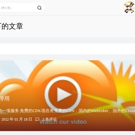
1
2
 下的文章
Ag
3
4
5
6
7
8
9
e 停用
2012 年 01 月 18 日
2 条评论