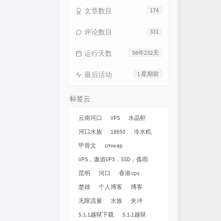
文章数目
174
评论数目
331
运行天数
56年232天
最后活动
1 星期前
标签云
云南河口
VPS
水晶虾
河口水族
18650
冷水机
甲骨文
cmwap
VPS，遨游VPS，SSD，孤雨
昆明
河口
香港vps
楚雄
个人博客
博客
无限流量
水族
夹冲
5.1.1越狱下载
5.1.1越狱