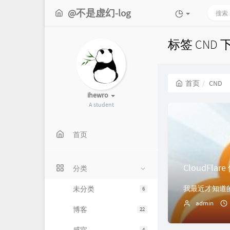
@不是虚幻-log
标签 CND
首页
CND
ihewro
A student
首页
CloudFlar
分类
未分类
6
admin
博客
22
4