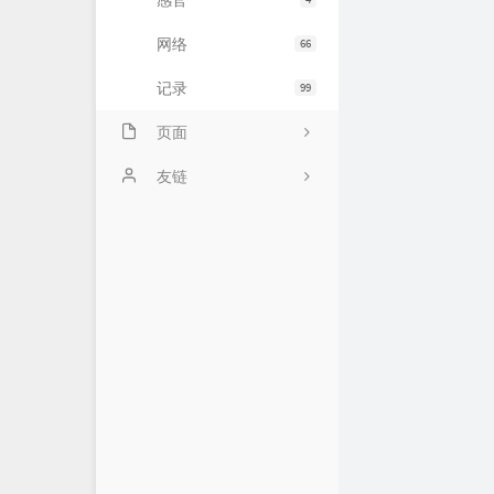
感官
网络
66
记录
99
页面
示例页面
友链
主题日记
未命名页面
时光机
ABOUT!