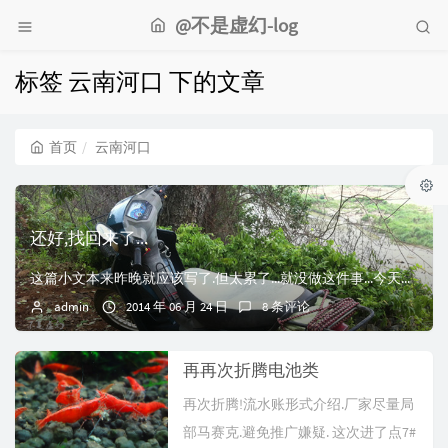
@不是虚幻-log
标签 云南河口 下的文章
首页
云南河口
还好,找回来了...
这篇小文本来昨晚就应该写了.但太累了...就没做这件事...今天特意抽时间记录下来!2014年6月23日 05:01:40 我还在梦周公下象棋的时候.被一...
admin
2014 年 06 月 24 日
8 条评论
再再次折腾电池类
再次折腾!流水账形式介绍.厂家尽量局
部马赛克.避免推广嫌疑. 这次进了点7#