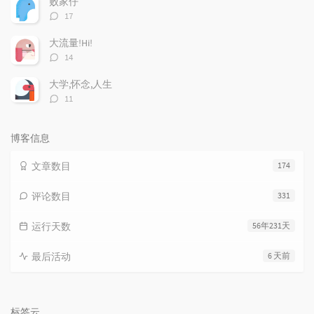
败家仔
评
17
论
数：
大流量!Hi!
评
14
论
数：
大学,怀念,人生
评
11
论
数：
博客信息
文章数目
174
评论数目
331
运行天数
56年231天
最后活动
6 天前
标签云