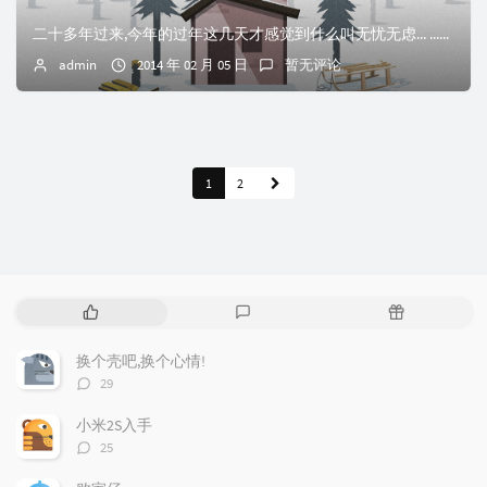
二十多年过来,今年的过年这几天才感觉到什么叫无忧无虑... ...读书的时候,无忧无虑的日子过惯了.现在觉得那时候真是什么事情都不用想,什么事情都是船到桥...
admin
2014 年 02 月 05 日
暂无评论
1
2
热
最
随
门
新
机
文
评
文
换个壳吧,换个心情!
章
论
章
评
29
论
数：
小米2S入手
评
25
论
数：