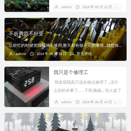
和5#低放电充电电池....
admin
2014 年 05 月 22 日
1 条
不折腾我不好受
以前忙的时候觉得时间不够用,整天都有做不完的事情...就想休息.最近这段时间偷懒,事情少了.反而觉得自己不自在,手上不整点事情不舒服,心慌,气短.差点就嗝...
admin
2014 年 05 月 18 日
暂无评论
我只是个修理工
我发现我真只适合做点修理了...没什
么别的本事了... ...下班,晚饭... 别人提了
一个...
admin
2014 年 04 月 14 日
1 条
年假中期记录