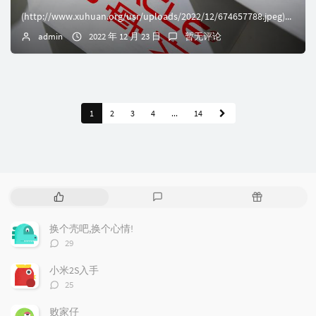
(http://www.xuhuan.org/usr/uploads/2022/12/674657788.jpeg)截止2022年12月23日22:59:...
admin
2022 年 12 月 23 日
暂无评论
1
2
3
4
...
14
热
最
随
门
新
机
文
评
文
换个壳吧,换个心情!
章
论
章
评
29
论
数：
小米2S入手
评
25
论
数：
败家仔