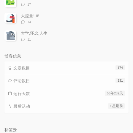
评
17
论
数：
大流量!Hi!
评
14
论
数：
大学,怀念,人生
评
11
论
数：
博客信息
文章数目
174
评论数目
331
运行天数
56年232天
最后活动
1 星期前
标签云