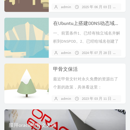
的问题，我还有好多跳过码都还没用
admin
2025 年 06 月 03 日
1 条
呢。最后...
在Ubuntu上搭建DDNS动态域名解析服务
一、前置条件1、已经有独立域名并解
析到DNSPOD。2、已经给域名创建了
秘钥（API Token），成功...
admin
2024 年 07 月 28 日
暂无
甲骨文保活
最近甲骨文针对永久免费的资源出了
个新的政策，具体看这里：
https://docs.oracle.com/...
admin
2023 年 03 月 11 日
暂无
膜拜oracle甲骨文大佬