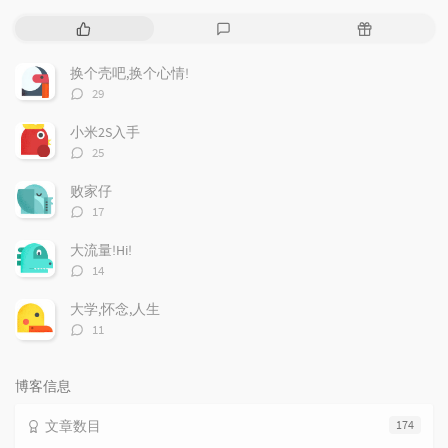
热
最
随
门
新
机
文
评
文
换个壳吧,换个心情!
章
论
章
评
29
论
数：
小米2S入手
评
25
论
数：
败家仔
评
17
论
数：
大流量!Hi!
评
14
论
数：
大学,怀念,人生
评
11
论
数：
博客信息
文章数目
174