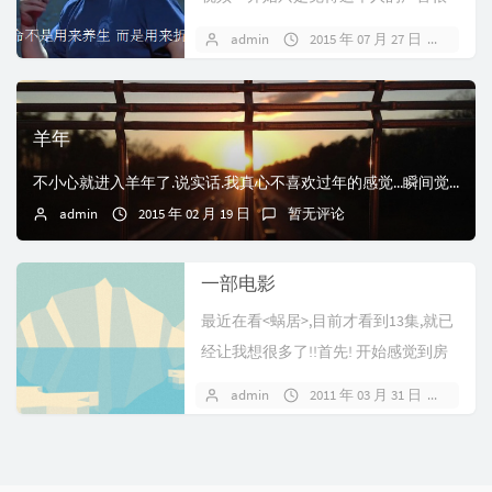
有磁性，后来觉得他的言行和成龙如
admin
2015 年 07 月 27 日
4 条
出一辙。...
羊年
不小心就进入羊年了.说实话.我真心不喜欢过年的感觉...瞬间觉得自己又老了...再也没有等着家人买回来的烟花,再也接过大人给过红包的喜悦.更多的是压力.....
admin
2015 年 02 月 19 日
暂无评论
一部电影
最近在看<蜗居>,目前才看到13集,就已
经让我想很多了!!首先! 开始感觉到房
子对于一个家庭...
admin
2011 年 03 月 31 日
暂无