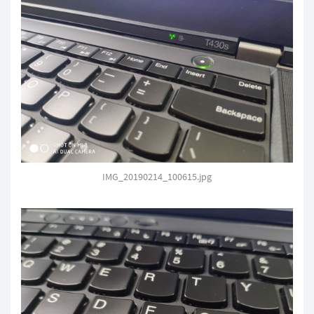
IMG_20190214_100615.jpg