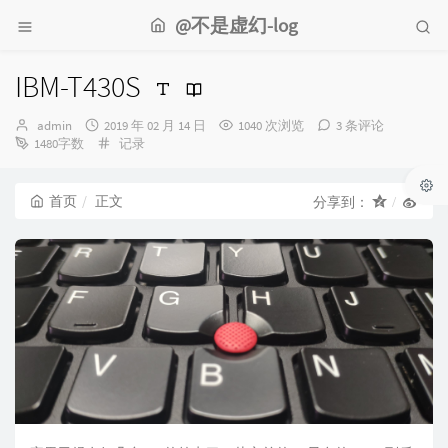
@不是虚幻-log
IBM-T430S
博
发
admin
2019 年 02 月 14 日
1040 次浏览
3 条评论
主：
布
分
1480字数
记录
时
类：
间：
首页
正文
分享到：