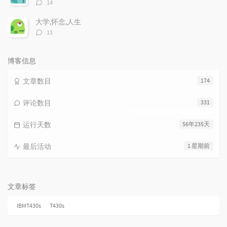
评
14
论
数：
大学,怀念,人生
评
11
论
数：
博客信息
文章数目
174
评论数目
331
运行天数
56年235天
最后活动
1 星期前
文章标签
IBMT430s
T430s