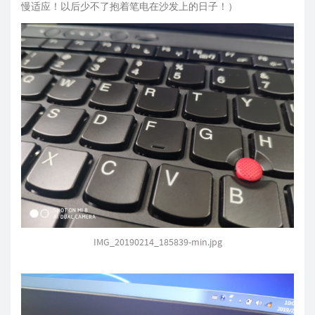
慢适应！以后少不了抱着笔电在沙发上的日子！）
IMG_20190214_185839-min.jpg