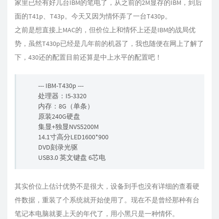
家里已经有好几台IBM的笔电了，从之前的2M显存的IBM，到后
面的T41p、T43p。今天又因为情怀弄了一台T430p。
之前是想直接上MAC的，但价位上和情怀上还是IBM的战局优
势，虽然T430p已经是几年前的机器了，我也随便在网上了解了
下，430还的配置目前还算是中上水平的配置吧！
--- IBM-T430p ---
处理器：I5-3320
内存：8G（单条）
原装240G硬盘
集显+独显NVS5200M
14.1寸高分LED1600*900
DVD刻录光驱
USB3.0 英文键盘 6芯电
其实价位上估计优势不是很大，设备到手也没有详细的查看硬
件数据，重装了个系统就开始使用了。现在不是曾经那种有台
笔记本电脑就要上天的年代了，用小黑只是一种情怀。