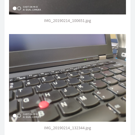
IMG_20190214_100651.jpg
IMG_20190214_132344.jpg