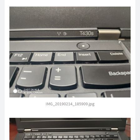
IMG_20190214_185909.jpg