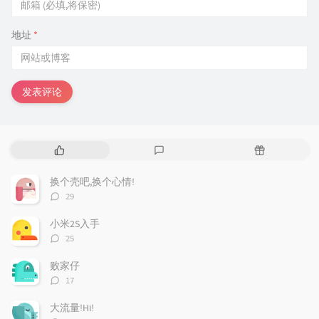
地址
*
发表评论
热
最
随
门
新
机
文
评
文
换个壳吧,换个心情!
章
论
章
评
29
论
数：
小米2S入手
评
25
论
数：
败家仔
评
17
论
数：
大流量!Hi!