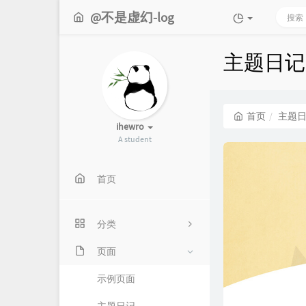
@不是虚幻-log
主题日记
首页
主题
ihewro
A student
首页
分类
页面
6
示例页面
22
4