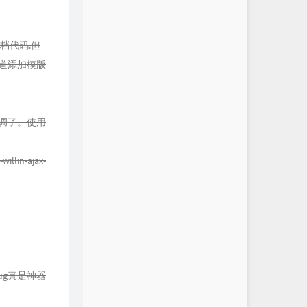
的归档代码.但
知道添加模版
太单调了。使用
llin-ajax-
ebug真是神器