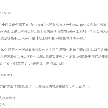
9:55:57
小问题难倒我了.他的index 的 内容页指向到一个new_post页面,这个页
index 页面上是没有分页的...由于我的改动.需要在index 上添加一个分页.死
,但就是链接不上page2~ 估计是主循环的问题.但我笨本事解决.
用现在这个,懂行的一眼就看出来是什么主题了.苦逼也只能用用PJ版本.两百多
腾讯云也就是两百多...这样一比较...觉得实在有点不划算...可能是中国式消
. 作者:不好意思了! 只要你说一声,我立马删~
0:23:51
远方的雪山”的主题改了下，顺着我的想法在修改，今天记录下:
式改为单行。
整大小。