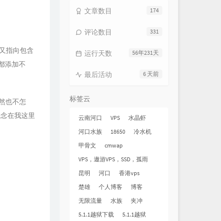
文章数目
174
评论数目
331
面又指向包含
运行天数
56年231天
活都添加不
最后活动
6 天前
标签云
虽然也不怎
费观念在我这里
云南河口
VPS
水晶虾
河口水族
18650
冷水机
甲骨文
cmwap
VPS，遨游VPS，SSD，孤雨
昆明
河口
香港vps
楚雄
个人博客
博客
无限流量
水族
夹冲
5.1.1越狱下载
5.1.1越狱