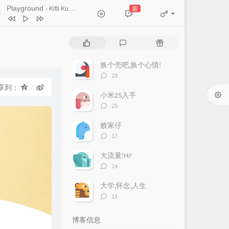
Ticket (Day Trip)
Playground
新
- Kitti Kuremanee
Chookiat Sakveerakul / August Band
A Smile That I Would Never See
ain
Kitti Kuremanee
Playground
Kitti Kuremanee
热
最
随
Old Chinese Song
Kitti Kuremanee
门
新
机
文
评
文
淤青
刘昊霖
换个壳吧,换个心情!
章
论
章
评
29
我可以坐你旁边吗
厘小白
论
享到：
数：
小米2S入手
For You To Be Here
Tom Rosenthal
评
25
情人知己
叶蒨文
论
数：
败家仔
当初就不该学php
黄灰红
评
17
论
数：
大流量!Hi!
评
14
论
数：
大学,怀念,人生
评
11
论
数：
博客信息