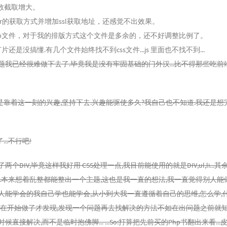
数截取增大。
atar的获取方式并增加ssl获取地址，还感觉不出效果。
.php文件，对于我的排版方式这个文件是多余的，还不好调整比例了。
s 幻灯片还是没搞懂.有几个文件始终找不到css文件...js 里面也不找不到...
题我已经很难做下去了.毕竟我是没有牢固基础的门外汉...比不得那些吃前
靠着这一刻的兴趣,坚持下去.兴趣能驱使多久?我自己也不知道.我还是想完成
..不行吧!
成了两个DIV,毕竟这样我好用 CSS处理一点,我目前能使用的就是DIV,ul,li...
..本来想着乱整都能整出一个主题,这也是我一直的想法,我一直觉得别人能
人能学会的我自己学也能学会,从小到大我一直遵循着自己的思维,怎么学,什
...但现在开始做了才发现,发现一个问题再去找解决的方法不如在出问题之前就
候直接解决,而不是临时抱佛脚... ...So:打算把先前买的Php书翻出来看..