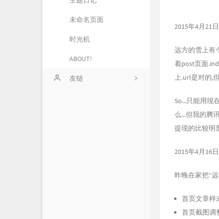
主题日记
未命名页面
66
2015年4月21日1
时光机
99
远方的雪上有个
ABOUT!
着post页面.
上.url是对的
友链
So...只能
么...但我的
提现的比较明显
2015年4月16日 1
昨晚在家把“
首页文章样
首页截图调