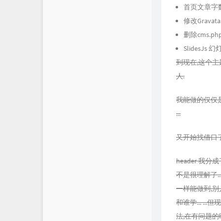
首页文章字
修改Grav
删除cms
SlidesJ
到现在,这个主
人.
我能做的仅仅是
...
又开始找借口了.
header 我分
不是很理解了.
一样能做到,别
和谁学... 
法,在有问题的时