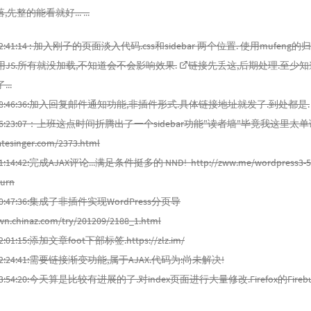
整的能看就好... ...
04 22:41:14 : 加入刚子的页面淡入代码.css和sidebar 两个位置. 使用mufeng
JS.所有就没加载,不知道会不会影响效果.
链接先丢这
,后期处理.至少
..
-06 18:46:36:加入回复邮件通知功能,非插件形式.具体链接地址就发了.到处都是.
-07 16:23:07：上班这点时间折腾出了一个sidebar功能"读者墙"毕竟我这里
tesinger.com/2373.html
 21:14:42:完成AJAX评论...满足条件挺多的 NND! http://zww.me/wordpress3-5-wi
turn
8 00:47:36:集成了非插件实现WordPress分页导
wn.chinaz.com/try/201209/2188_1.html
 02:01:15:添加文章foot下部标签.https://zlz.im/
13 02:24:41:需要链接渐变功能,属于AJAX.代码为:尚未解决!
01 23:54:20:今天算是比较有进展的了.对index页面进行大量修改.Firefox的Fir