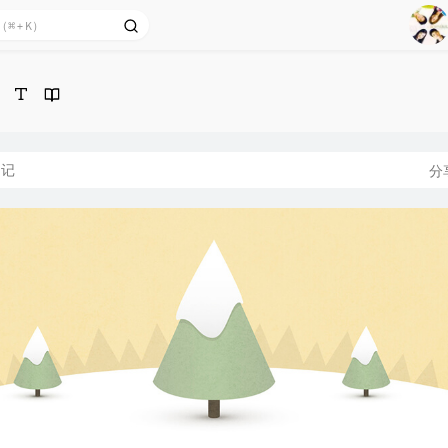
1
2
Ag
3
4
5
6
日记
分
7
8
9