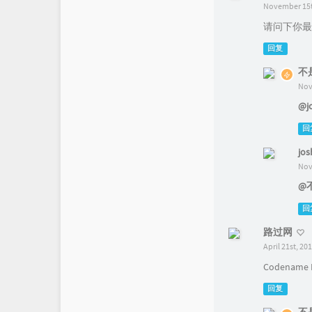
November 15t
请问下你最
回复
不
Nov
@j
回
jos
Nov
@
回
路过网
April 21st, 20
Codenam
回复