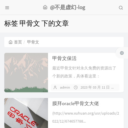
@不是虚幻-log
标签 甲骨文 下的文章
首页
甲骨文
甲骨文保活
最近甲骨文针对永久免费的资源出了
个新的政策，具体看这里：
https://docs.oracle.com/...
admin
2023 年 03 月 11 日
暂无
膜拜oracle甲骨文大佬
(http://www.xuhuan.org/usr/uploads/2
022/12/674657788...