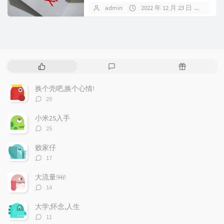
admin
2022 年 12 月 23 日
暂无
热
最
随
门
新
机
文
评
文
换个壳吧,换个心情!
章
论
章
评
29
论
数：
小米2S入手
评
25
论
数：
败家仔
评
17
论
数：
大流量!Hi!
评
14
论
数：
大学,怀念,人生
评
11