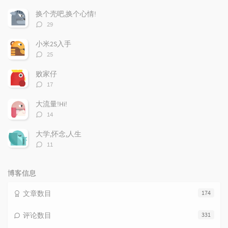
门
新
机
文
评
文
换个壳吧,换个心情!
章
论
章
评
29
论
数：
小米2S入手
评
25
论
数：
败家仔
评
17
论
数：
大流量!Hi!
评
14
论
数：
大学,怀念,人生
评
11
论
数：
博客信息
文章数目
174
评论数目
331