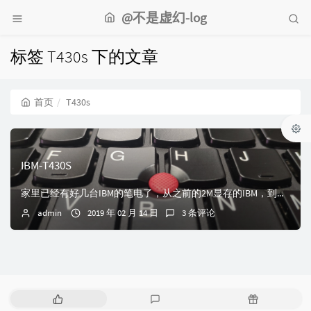
@不是虚幻-log
标签 T430s 下的文章
首页
T430s
IBM-T430S
家里已经有好几台IBM的笔电了，从之前的2M显存的IBM，到后面的T41p、T43p。今天又因为情怀弄了一台T430p。之前是想直接上MAC的，但价位上和...
admin
2019 年 02 月 14 日
3 条评论
热
最
随