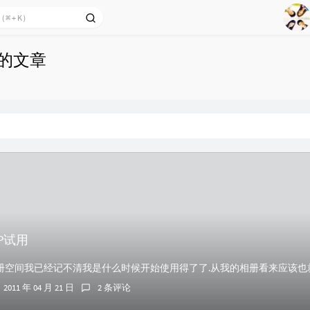
2
Ag
3
布的文章
4
5
6
7
8
9
P试用
2011 年 04 月 21 日
2 条评论