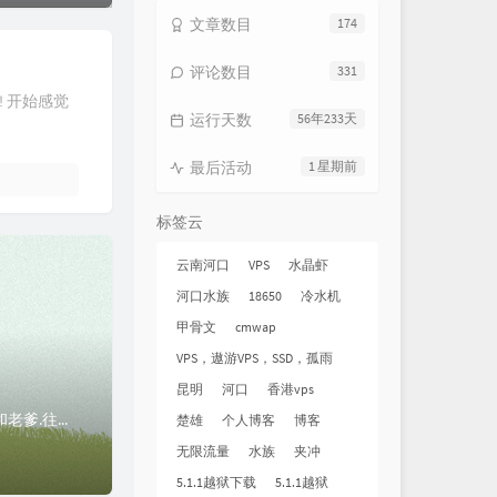
文章数目
174
评论数目
331
! 开始感觉
运行天数
56年233天
最后活动
1 星期前
标签云
云南河口
VPS
水晶虾
河口水族
18650
冷水机
甲骨文
cmwap
VPS，遨游VPS，SSD，孤雨
昆明
河口
香港vps
2011年3月26日.被老爹抓去上坟...早上7点半就被抓起来了,周末都不能睡懒觉!X佳.小M.我和老爹.往老公路先到屏边上爷爷的坟...我开车.本想老公...
楚雄
个人博客
博客
无限流量
水族
夹冲
5.1.1越狱下载
5.1.1越狱