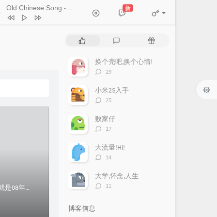
Old Chinese Song
Chookiat Sakveerakul / August Band
新
- Kitti Kuremanee
A Smile That I Would Never See
ain
Kitti Kuremanee
Playground
Kitti Kuremanee
热
最
随
Old Chinese Song
Kitti Kuremanee
门
新
机
淤青
刘昊霖
文
评
文
换个壳吧,换个心情!
章
论
章
我可以坐你旁边吗
厘小白
评
29
论
For You To Be Here
Tom Rosenthal
数：
小米2S入手
评
情人知己
叶蒨文
25
论
当初就不该学php
黄灰红
数：
败家仔
评
17
论
数：
大流量!Hi!
评
14
论
数：
大学,怀念,人生
评
11
网易提供的相册空间我已经记不清我是什么时候开始使用得了了.从我的相册看来应该也就是08年的样子...不限空间.这点不错...再加上是国内的网易.访问速度还...
论
数：
博客信息