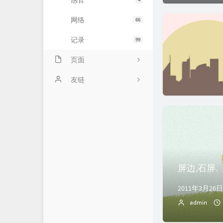
感官
网络
66
记录
99
页面
示例页面
友链
主题日记
未命名页面
时光机
ABOUT!
屏边,石屏.
admin