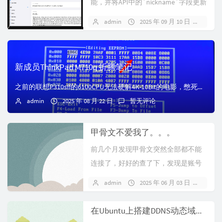
能，并将API中的`nickname`字段更新
为`disp...
admin
2025 年 09 月 10 日
暂无
新成员ThinkPad M710q 折腾笔记
之前的联想P310sff的6100CPU无法硬解4K-10Bit的电影，憋死我了。实在憋不住，直接上了一台联想的I3-8100，DDR38+8，核显UHD...
admin
2025 年 08 月 22 日
暂无评论
甲骨文不爱我了。。。
前几个月发现甲骨文突然全部都不能
连接了，好好的查了下，发现是账号
的问题，我还有好多跳过码都还没用
admin
2025 年 06 月 03 日
1 条
呢。最后...
在Ubuntu上搭建DDNS动态域名解析服务