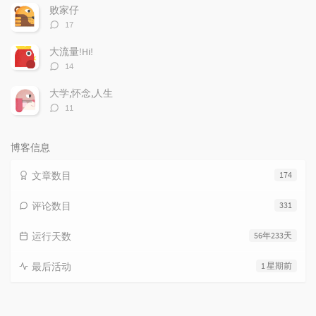
数：
败家仔
评
17
论
数：
大流量!Hi!
评
14
论
数：
大学,怀念,人生
评
11
论
数：
博客信息
文章数目
174
评论数目
331
运行天数
56年233天
最后活动
1 星期前