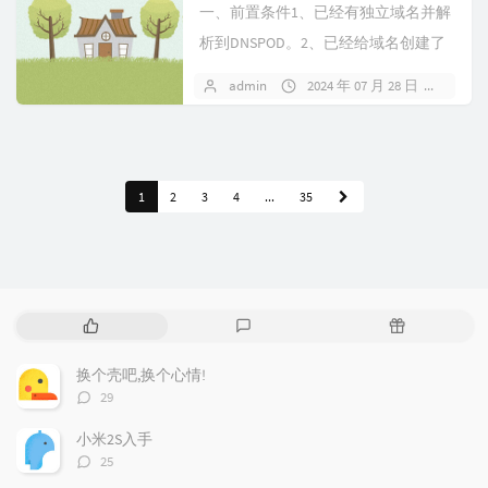
一、前置条件1、已经有独立域名并解
析到DNSPOD。2、已经给域名创建了
秘钥（API Token），成功...
admin
2024 年 07 月 28 日
暂无
1
2
3
4
...
35
热
最
随
门
新
机
文
评
文
换个壳吧,换个心情!
章
论
章
评
29
论
数：
小米2S入手
评
25
论