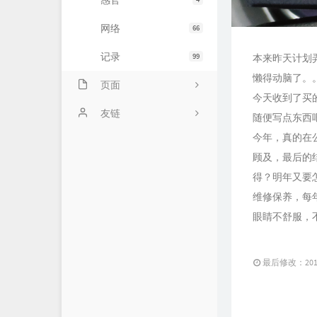
感官
网络
66
记录
99
本来昨天计划
懒得动脑了。
页面
今天收到了买
示例页面
友链
随便写点东西
今年，真的在
主题日记
顾及，最后的
未命名页面
得？明年又要
维修保养，每
时光机
眼睛不舒服，
ABOUT!
最后修改：2018 