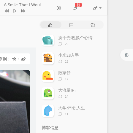
A Smile That I Would Never See Again
新
- Kitti Kuremanee
Ticket (Day Trip)
Chookiat Sakveerakul / August Band
A Smile That I Would Never See
热
最
随
ain
Kitti Kuremanee
Playground
Kitti Kuremanee
门
新
机
文
评
文
换个壳吧,换个心情!
Old Chinese Song
Kitti Kuremanee
章
论
章
评
29
淤青
刘昊霖
论
数：
小米2S入手
我可以坐你旁边吗
厘小白
享到：
评
25
For You To Be Here
Tom Rosenthal
论
数：
败家仔
情人知己
叶蒨文
评
17
论
当初就不该学php
黄灰红
数：
大流量!Hi!
评
14
论
数：
大学,怀念,人生
评
11
论
数：
博客信息