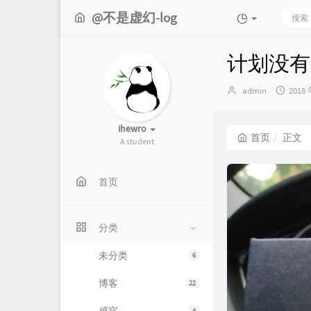
@不是虚幻-log
计划没有
博
发
admin
2018 
主：
布
时
间：
ihewro
首页
正文
A student
首页
分类
未分类
6
博客
22
4