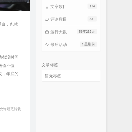
文章数目
174
评论数目
331
明白，也就
运行天数
56年232天
最后活动
1 星期前
情都没时间
文章标签
底值不值
改，年底的
暂无标签
 允许规范转载