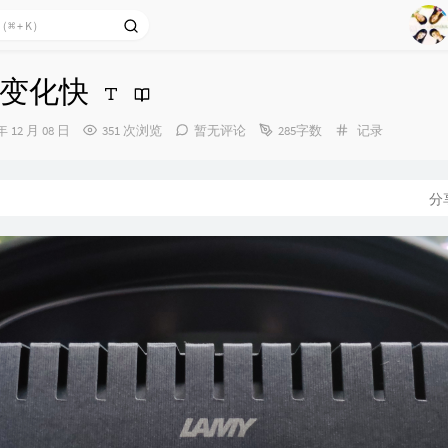
1
2
变化快
Ag
3
4
分
年 12 月 08 日
351 次浏览
暂无评论
285字数
记录
类：
5
6
分
7
8
9