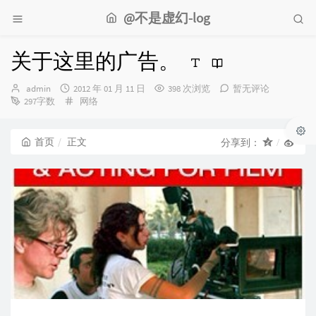
@不是虚幻-log
关于这里的广告。
博
发
admin
2012 年 01 月 11 日
398 次浏览
暂无评论
主：
布
分
297字数
网络
时
类：
间：
首页
正文
分享到：