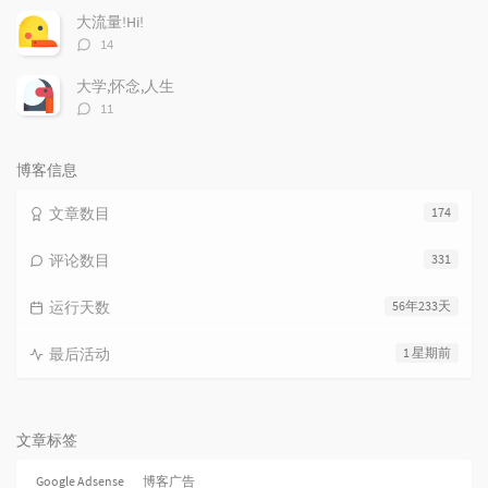
数：
大流量!Hi!
评
14
论
数：
大学,怀念,人生
评
11
论
数：
博客信息
文章数目
174
评论数目
331
运行天数
56年233天
最后活动
1 星期前
文章标签
Google Adsense
博客广告