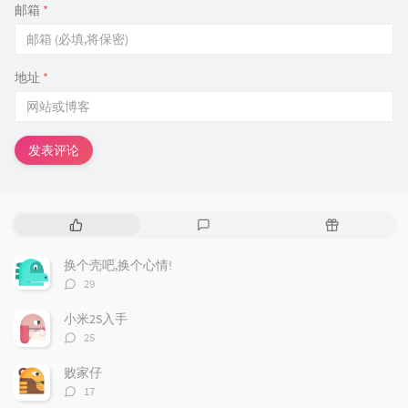
邮箱
*
地址
*
发表评论
热
最
随
门
新
机
文
评
文
换个壳吧,换个心情!
章
论
章
评
29
论
数：
小米2S入手
评
25
论
数：
败家仔
评
17
论