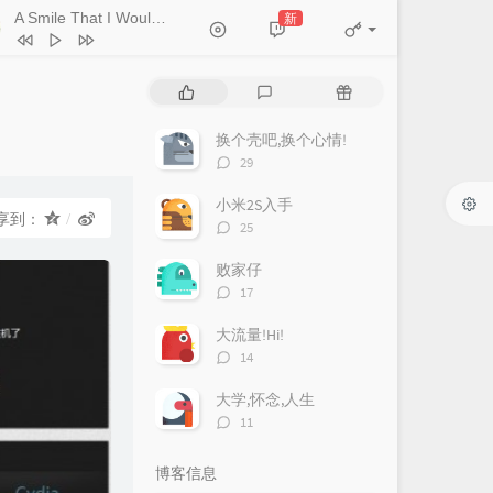
A Smile That I Would Never See Again
新
- Kitti Kuremanee
Ticket (Day Trip)
Chookiat Sakveerakul / August Band
A Smile That I Would Never See
热
最
随
ain
Kitti Kuremanee
Playground
Kitti Kuremanee
门
新
机
文
评
文
换个壳吧,换个心情!
Old Chinese Song
Kitti Kuremanee
章
论
章
评
29
淤青
刘昊霖
论
数：
小米2S入手
我可以坐你旁边吗
厘小白
享到：
评
25
For You To Be Here
Tom Rosenthal
论
数：
败家仔
情人知己
叶蒨文
评
17
论
当初就不该学php
黄灰红
数：
大流量!Hi!
评
14
论
数：
大学,怀念,人生
评
11
论
数：
博客信息