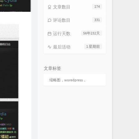
文章数目
174
评论数目
331
运行天数
56年232天
最后活动
1 星期前
文章标签
缩略图，woredpress，