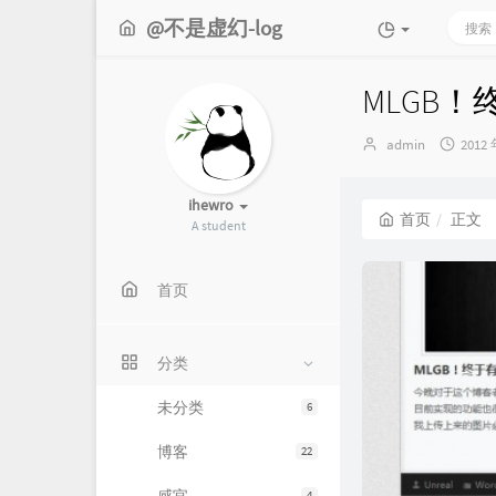
@不是虚幻-log
MLGB
博
发
admin
2012 
主：
布
时
间：
ihewro
首页
正文
A student
首页
分类
未分类
6
博客
22
4