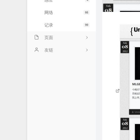
感官
网络
66
记录
99
页面
示例页面
友链
主题日记
未命名页面
时光机
ABOUT!