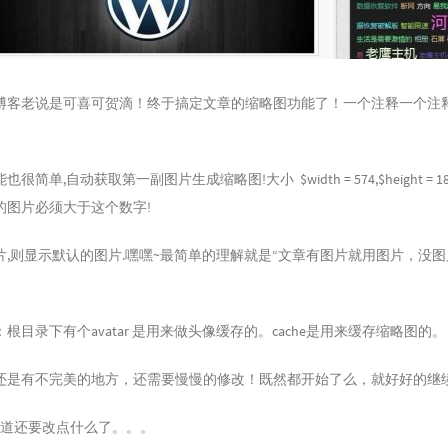
博客老说是可喜可贺滴！终于搞定文章的缩略图功能了！一个注释一个注
简单,自动获取第一副图片生成缩略图!大小 $width = 574,$height = 
的图片必须大于这个数字!
片,则显示默认的图片.嘿嘿~最简单的理解就是“文章有图片就用图片，没
根目录下有个avatar 是用来做头像缓存的。cache是用来缓存缩略图的。
还是有不完美的地方，还需要慢慢的修改！既然都开始了么，就好好的继
知道还要改点什么了。。。