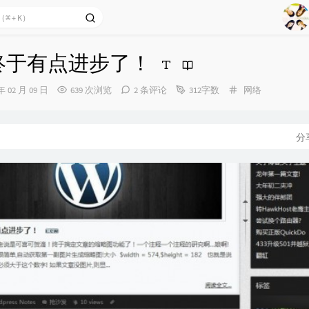
1
2
！终于有点进步了！
Ag
3
4
分
年 02 月 09 日
639 次浏览
2 条评论
312字数
网络
类：
5
6
分
7
8
9