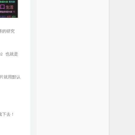
释的研究
182 也就是
图片就用默认
续下去！