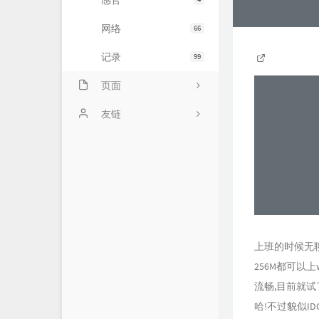
感官
网络
66
记录
99
页面
示例页面
友链
主题日记
未命名页面
时光机
ABOUT!
上班的时候无聊,
256M都可以
流畅,目前就试
哈!不过貌似I