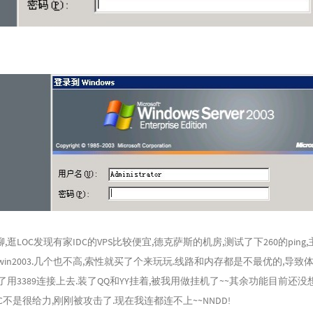
逛LOC发现有家IDC的VPS比较便宜,德克萨斯的机房,测试了下260的ping
上win2003.几个也不高,索性就买了个来玩玩.线路和内存都是不最优的,导
了用3389连接上去.装了QQ和YY挂着,被我用做挂机了~~其余功能目前还没
DC不是很给力,刚刚被攻击了.现在我连都连不上~~NNDD!