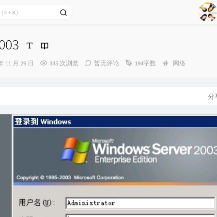
1
2
Ag
3
003
4
5
分
年 11 月 29 日
335 次浏览
暂无评论
194字数
网络
类：
6
7
分
8
9