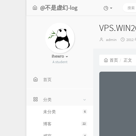
@不是虚幻-log
VPS.WIN2
博
发
admin
2012 
主：
布
时
间：
ihewro
首页
正文
A student
首页
分类
未分类
6
博客
22
4