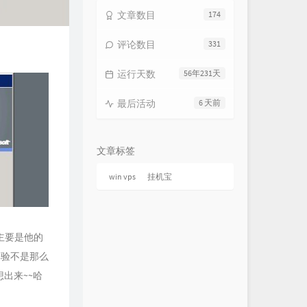
文章数目
174
评论数目
331
运行天数
56年231天
最后活动
6 天前
文章标签
win vps
挂机宝
,主要是他的
致体验不是那么
想出来~~哈