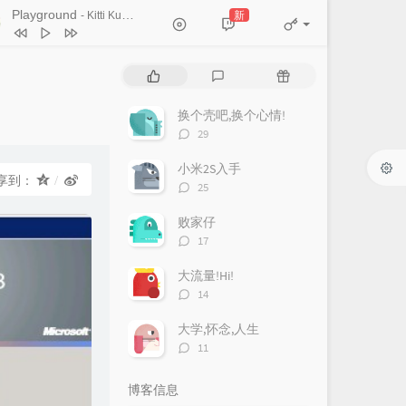
Ticket (Day Trip)
Playground
新
- Kitti Kuremanee
Chookiat Sakveerakul / August Band
A Smile That I Would Never See
ain
Kitti Kuremanee
Playground
Kitti Kuremanee
热
最
随
Old Chinese Song
Kitti Kuremanee
门
新
机
文
评
文
淤青
刘昊霖
换个壳吧,换个心情!
章
论
章
评
29
我可以坐你旁边吗
厘小白
论
数：
小米2S入手
For You To Be Here
Tom Rosenthal
享到：
评
25
情人知己
叶蒨文
论
数：
败家仔
当初就不该学php
黄灰红
评
17
论
数：
大流量!Hi!
评
14
论
数：
大学,怀念,人生
评
11
论
数：
博客信息