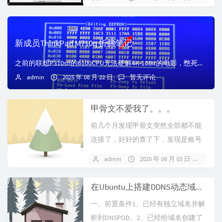
新成员ThinkPad M710q 折腾笔记
之前的联想P310sff的6100CPU无法硬解4K-10Bit的电影，憋死我了。实在憋不住，直接上了一台联想的I3-8100，DDR38+8，核显UHD...
admin
2025 年 08 月 22 日
暂无评论
甲骨文不爱我了。。。
前几个月发现甲骨文突然全部都不能
连接了，好好的查了下，发现是账号
的问题，我还有好多跳过码都还没用
admin
2025 年 06 月 03 日
1 条
呢。最后...
在Ubuntu上搭建DDNS动态域名解析服务
一、前置条件1、已经有独立域名并解
析到DNSPOD。2、已经给域名创建了