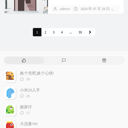
秘钥（API Token），成功...
admin
2024 年 07 月 28 日
暂无
1
2
3
4
...
35
热
最
随
门
新
机
文
评
文
换个壳吧,换个心情!
章
论
章
评
29
论
数：
小米2S入手
评
25
论
数：
败家仔
评
17
论
数：
大流量!Hi!