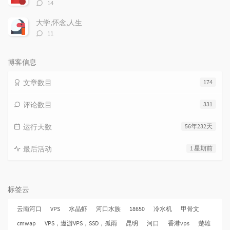
评
14
论
数：
大学,怀念,人生
评
11
论
数：
博客信息
文章数目
174
评论数目
331
运行天数
56年232天
最后活动
1 星期前
标签云
云南河口
VPS
水晶虾
河口水族
18650
冷水机
甲骨文
cmwap
VPS，遨游VPS，SSD，孤雨
昆明
河口
香港vps
楚雄