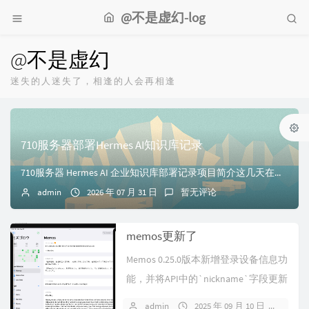
@不是虚幻-log
@不是虚幻
迷失的人迷失了，相逢的人会再相逢
710服务器部署Hermes AI知识库记录
710服务器 Hermes AI 企业知识库部署记录项目简介这几天在家庭服务器环境中完成 Hermes AI Agent 部署，实现 Seafile 企业...
admin
2026 年 07 月 31 日
暂无评论
memos更新了
Memos 0.25.0版本新增登录设备信息功
能，并将API中的`nickname`字段更新
为`disp...
admin
2025 年 09 月 10 日
暂无